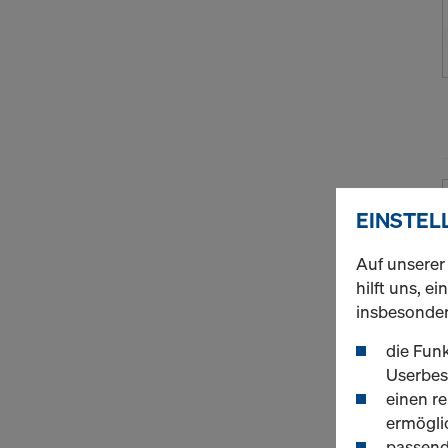
EINSTEL
Auf unserer
hilft uns, 
insbesonde
die Funk
Userbes
einen r
ermögli
passend