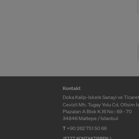
Kontakt
Doka Kalip-Iskele Sanayi ve Ticaret
Cevizli Mh. Tugay Yolu Cd. Ofisim İ
Plazaları A Blok K.16 No : 69 - 70
34846 Maltepe / İstanbul
T
+90 262 751 50 66
JETZT KONTAKTIEREN