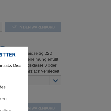
IN DEN WARENKORB
mm
her Birke mit beidseitig 220
RITTER
chtung. Die Verleimung erfüllt
 314-2 Nutzungsklasse 3 oder
nsatz. Dies
nd mit Acrylharzlack versiegelt.
des
s zu
IN DEN WARENKORB
alten.