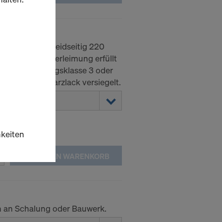
mm
her Birke mit beidseitig 220
chtung. Die Verleimung erfüllt
 314-2 Nutzungsklasse 3 oder
nd mit Acrylharzlack versiegelt.
hkeiten
IN DEN WARENKORB
 an Schalung oder Bauwerk.