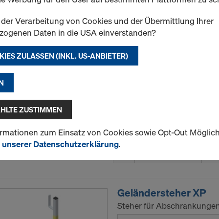
t der Verarbeitung von Cookies und der Übermittlung Ihrer
DokaPly Birch DC 21
zogenen Daten in die USA einverstanden?
Sperrholzplatte aus nordisc
KIES ZULASSEN (INKL. US-ANBIETER)
g/m² Phenolharz-Filmbeschi
die Anforderungen nach EN
BS 6566 WBP. Die Kanten si
N
Variante auswählen
HLTE ZUSTIMMEN
Neu
ormationen zum Einsatz von Cookies sowie Opt-Out Möglic
n unserer Datenschutzerklärung
.
Menge
Geländersteher XP
Steher für Abschrankungen