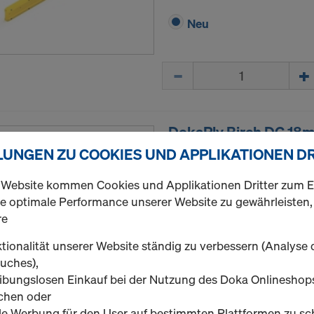
Neu
Menge
DokaPly Birch DC 18
Sperrholzplatte aus nordisc
LUNGEN ZU COOKIES UND APPLIKATIONEN D
g/m² Phenolharz-Filmbeschi
die Anforderungen nach EN
 Website kommen Cookies und Applikationen Dritter zum Ei
BS 6566 WBP. Die Kanten si
eine optimale Performance unserer Website zu gewährleisten,
re
Variante auswählen
tionalität unserer Website ständig zu verbessern (Analyse 
uches),
Neu
eibungslosen Einkauf bei der Nutzung des Doka Onlineshop
chen oder
Menge
e Werbung für den User auf bestimmten Plattformen zu sch