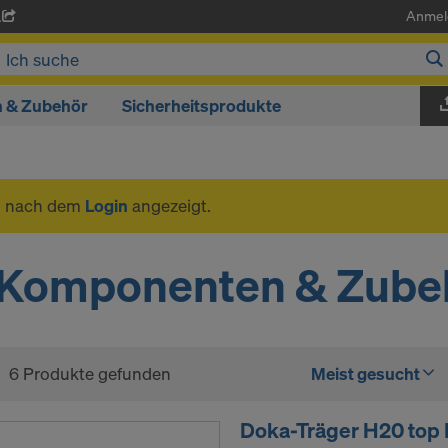
Anmel
A
 & Zubehör
Sicherheitsprodukte
n nach dem
Login
angezeigt.
Komponenten & Zube
6 Produkte gefunden
Meist gesucht
Doka-Träger H20 top 