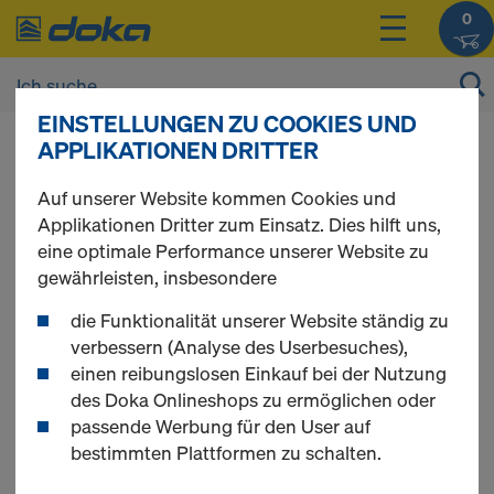
0
EINSTELLUNGEN ZU COOKIES UND
Die Produktpreise werden nach dem
Login
APPLIKATIONEN DRITTER
angezeigt.
Auf unserer Website kommen Cookies und
Applikationen Dritter zum Einsatz. Dies hilft uns,
Absturzsicherunge
eine optimale Performance unserer Website zu
gewährleisten, insbesondere
n
die Funktionalität unserer Website ständig zu
verbessern (Analyse des Userbesuches),
einen reibungslosen Einkauf bei der Nutzung
des Doka Onlineshops zu ermöglichen oder
passende Werbung für den User auf
1 Produkte gefunden
bestimmten Plattformen zu schalten.
Meist gesucht