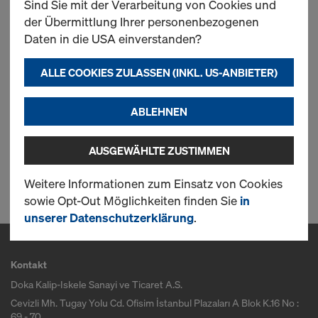
Sind Sie mit der Verarbeitung von Cookies und
der Übermittlung Ihrer personenbezogenen
Geländersteher XP
Daten in die USA einverstanden?
ALLE COOKIES ZULASSEN (INKL. US-ANBIETER)
Neu
ABLEHNEN
AUSGEWÄHLTE ZUSTIMMEN
1 Produkte gefunden
Weitere Informationen zum Einsatz von Cookies
sowie Opt-Out Möglichkeiten finden Sie
in
unserer Datenschutzerklärung
.
Kontakt
Doka Kalip-Iskele Sanayi ve Ticaret A.S.
Cevizli Mh. Tugay Yolu Cd. Ofisim İstanbul Plazaları A Blok K.16 No :
69 - 70