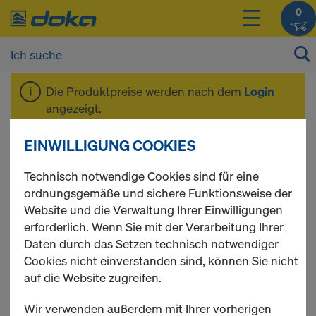
0
Die Produktpreise werden nach dem
Login
angezeigt.
EINWILLIGUNG COOKIES
Ankersystem 20,0
Technisch notwendige Cookies sind für eine
ordnungsgemäße und sichere Funktionsweise der
Website und die Verwaltung Ihrer Einwilligungen
erforderlich. Wenn Sie mit der Verarbeitung Ihrer
10 Produkte gefunden
Daten durch das Setzen technisch notwendiger
Cookies nicht einverstanden sind, können Sie nicht
Meist gesucht
auf die Website zugreifen.
Superplatte 20,0 B
Wir verwenden außerdem mit Ihrer vorherigen