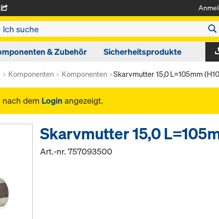
Anmel
A
omponenten & Zubehör
Sicherheitsprodukte
r
Komponenten
Komponenten
Skarvmutter 15,0 L=105mm (H1
n nach dem
Login
angezeigt.
Skarvmutter 15,0 L=105
Art.-nr.
757093500