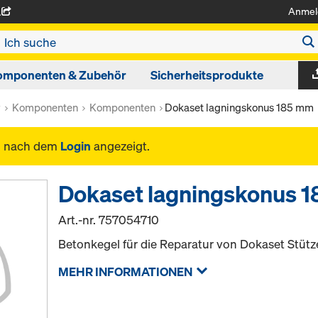
Anmel
A
omponenten & Zubehör
Sicherheitsprodukte
r
Komponenten
Komponenten
Dokaset lagningskonus 185 mm
n nach dem
Login
angezeigt.
Dokaset lagningskonus 
Art.-nr.
757054710
Betonkegel für die Reparatur von Dokaset Stüt
MEHR INFORMATIONEN