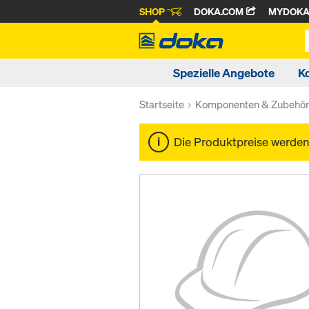
SHOP
DOKA.COM
MYDOK
Spezielle Angebote
K
Startseite
Komponenten & Zubehö
Die Produktpreise werde