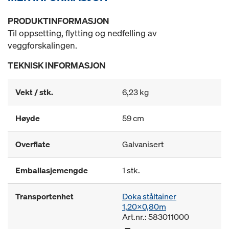
PRODUKTINFORMASJON
Til oppsetting, flytting og nedfelling av
veggforskalingen.
TEKNISK INFORMASJON
Vekt / stk.
6,23 kg
Høyde
59 cm
Overflate
Galvanisert
Emballasjemengde
1 stk.
Transportenhet
Doka ståltainer
1,20x0,80m
Art.nr.: 583011000