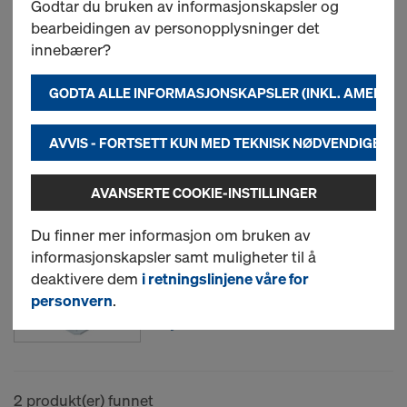
Godtar du bruken av informasjonskapsler og
bearbeidingen av personopplysninger det
Doka dekkestøtte Eurex 20
innebærer?
eco
GODTA ALLE INFORMASJONSKAPSLER (INKL. AMERIK
AVVIS - FORTSETT KUN MED TEKNISK NØDVENDIGE I
Ny
AVANSERTE COOKIE-INSTILLINGER
Dekkestøtteforlenger
Du finner mer informasjon om bruken av
0,50m
informasjonskapsler samt muligheter til å
Art.nr.
586011000
deaktivere dem
i retningslinjene våre for
personvern
.
Ny
2 produkt(er) funnet