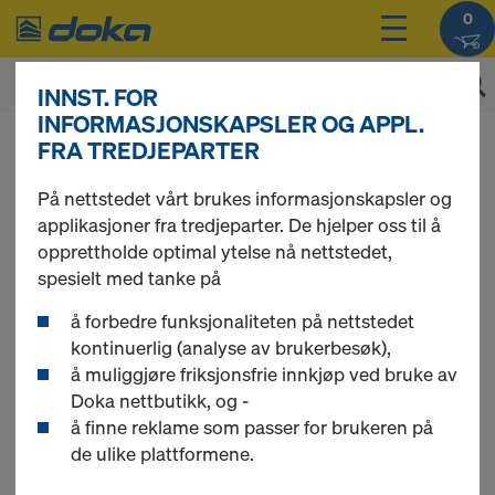
0
INNST. FOR
INFORMASJONSKAPSLER OG APPL.
Du kan se produktprisene dine etter
FRA TREDJEPARTER
innlogging
.
På nettstedet vårt brukes informasjonskapsler og
applikasjoner fra tredjeparter. De hjelper oss til å
Dekkestøtte Eurex
opprettholde optimal ytelse nå nettstedet,
spesielt med tanke på
eco
å forbedre funksjonaliteten på nettstedet
kontinuerlig (analyse av brukerbesøk),
å muliggjøre friksjonsfrie innkjøp ved bruke av
Doka nettbutikk, og -
å finne reklame som passer for brukeren på
2 produkt(er) funnet
de ulike plattformene.
Vanligste søk