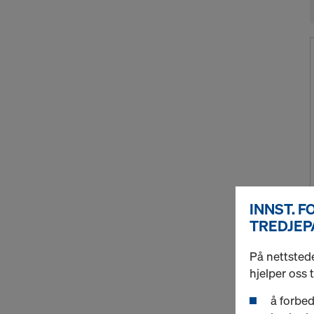
INNST. 
TREDJEP
På nettstede
hjelper oss 
å forbed