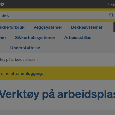
Log
A
akke forbruk
Veggsystemer
Dekkesystemer
hør
Sikkerhetssystemer
Arbeidsstillas
Understøttelse
tøy på arbeidsplassen
 dine etter
innlogging
.
Verktøy på arbeidspl