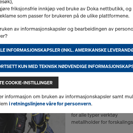
esøk),
jøre friksjonsfrie innkjøp ved bruke av Doka nettbutikk, og 
Brilleglass: smoke, QC, UV
reklame som passer for brukeren på de ulike plattformene.
Sertifikat CE
ruken av informasjonskapsler og bearbeidingen av person
er?
Ny
LE INFORMASJONSKAPSLER (INKL. AMERIKANSKE LEVERAND
Mengde
FORTSETT KUN MED TEKNISK NØDVENDIGE INFORMASJONSKAP
Verktøybelte Premiu
E COOKIE-INSTILLINGER
Art.nr.
933488000
Et høy-kvalitets verktøybe
er informasjon om bruken av informasjonskapsler samt mulig
 dem
i retningslinjene våre for personvern
.
med avtagbare lommer
for alle typer verktøy
metallholder for forskali