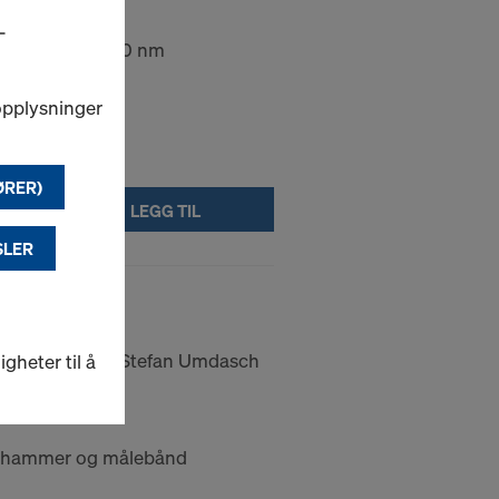
-
-beskyttelse 400 nm
opplysninger
ØRER)
LEGG TIL
SLER
m Doka
lte designet av Stefan Umdasch
heter til å
ngshammer og målebånd