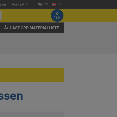
g på
Kontakt
NB
0
LAST OPP MATERIALLISTE
assen