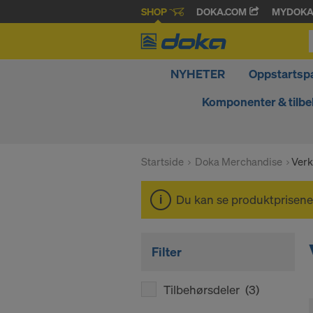
SHOP
DOKA.COM
MYDOK
NYHETER
Oppstartsp
Komponenter & tilbe
Startside
Doka Merchandise
Verk
Du kan se produktprisene
Filter
Tilbehørsdeler
(3)