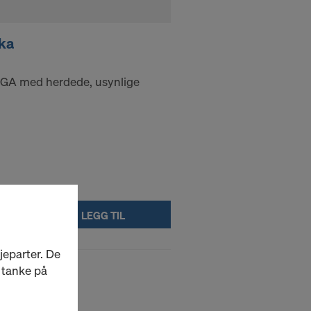
ka
GA med herdede, usynlige
LEGG TIL
jeparter. De
d tanke på
!