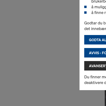
brukerb
å muligg
å finne 
Godtar du b
det innebær
GODTA AL
AVVIS - 
AVANSERT
Du finner m
deaktivere