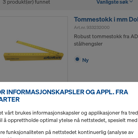
3 produkt(er) funnet
Vanligste søk
Tommestokk i mm Do
Art.nr.
933232000
Robust tommestokk fra AD
stålhengsler
Ny
FOR INFORMASJONSKAPSLER OG APPL. FRA
Mengde
ARTER
t vårt brukes informasjonskapsler og applikasjoner fra tred
Solbriller Doka
til å opprettholde optimal ytelse nå nettstedet, spesielt me
Art.nr.
933470000
re funksjonaliteten på nettstedet kontinuerlig (analyse av
Gule og kule Doka-solbriller