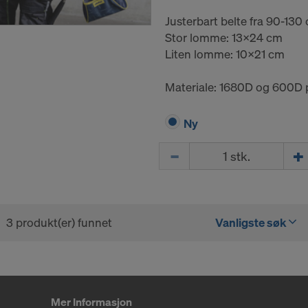
Justerbart belte fra 90-130
Stor lomme: 13x24 cm
Liten lomme: 10x21 cm
Materiale: 1680D og 600D 
Ny
Mengde
3 produkt(er) funnet
Vanligste søk
Mer Informasjon