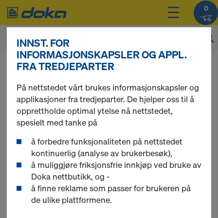
0
INNST. FOR
INFORMASJONSKAPSLER OG APPL.
Du kan se produktprisene dine etter
FRA TREDJEPARTER
innlogging
.
På nettstedet vårt brukes informasjonskapsler og
applikasjoner fra tredjeparter. De hjelper oss til å
Trelags
opprettholde optimal ytelse nå nettstedet,
spesielt med tanke på
forskalingsfinér
å forbedre funksjonaliteten på nettstedet
kontinuerlig (analyse av brukerbesøk),
å muliggjøre friksjonsfrie innkjøp ved bruke av
Doka nettbutikk, og -
å finne reklame som passer for brukeren på
1 produkt(er) funnet
de ulike plattformene.
Vanligste søk