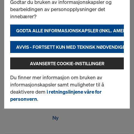
Godtar du bruken av informasjonskapsler og
bearbeidingen av personopplysninger det
Forskaling finèr 3S basic
innebærer?
21mm
GODTA ALLE INFORMASJONSKAPSLER (INKL. AMERIK
Dette er en trelags massivtreplate
av gran med tosidig 130 g/m²
urea-melaminharpiksbelegg med
AVVIS - FORTSETT KUN MED TEKNISK NØDVENDIGE I
forseglede kanter og med et
gjenbruk på opptil 10 ganger. På
AVANSERTE COOKIE-INSTILLINGER
3S basic finéren tilbyr vi
kvantumsrabatt: Jo mer du
Du finner mer informasjon om bruken av
bestiller på én gang, jo lavere blir
informasjonskapsler samt muligheter til å
prisen. Fineren er PEFC-sertifisert.
deaktivere dem
i retningslinjene våre for
personvern
.
Ny