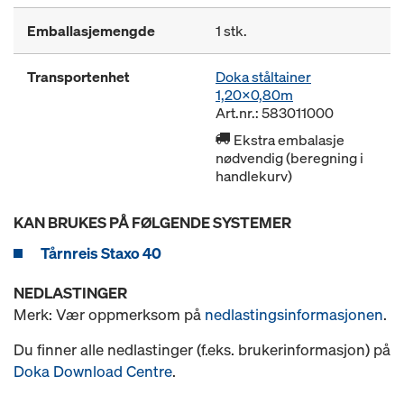
Emballasjemengde
1 stk.
Transportenhet
Doka ståltainer
1,20x0,80m
Art.nr.: 583011000
Ekstra embalasje
nødvendig (beregning i
handlekurv)
KAN BRUKES PÅ FØLGENDE SYSTEMER
Tårnreis Staxo 40
NEDLASTINGER
Merk: Vær oppmerksom på
nedlastingsinformasjonen
.
Du finner alle nedlastinger (f.eks. brukerinformasjon) på
Doka Download Centre
.