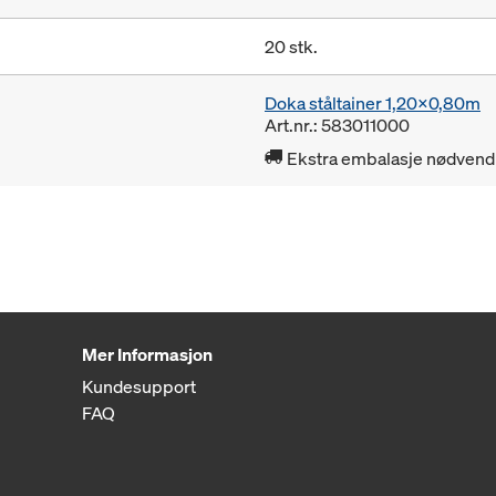
20 stk.
Doka ståltainer 1,20x0,80m
Art.nr.: 583011000
Ekstra embalasje nødvendi
Mer Informasjon
Kundesupport
FAQ