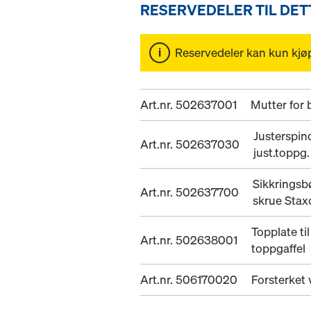
RESERVEDELER TIL DE
Reservedeler kan kun kjø
Art.nr. 502637001
Mutter for
Justerspin
Art.nr. 502637030
just.toppg
Sikkringsb
Art.nr. 502637700
skrue Stax
Topplate til
Art.nr. 502638001
toppgaffel
Art.nr. 506170020
Forsterket 