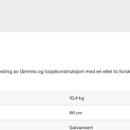
esting av tårnreis og toppkonstruksjon med en eller to for
10,4 kg
86 cm
Galvanisert