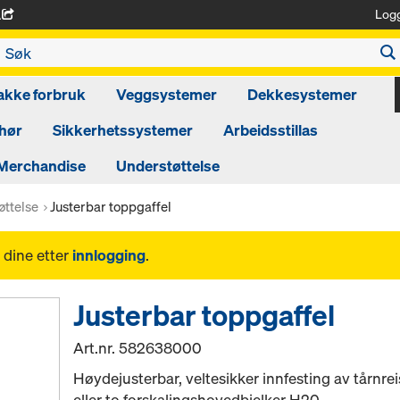
Log
A
akke forbruk
Veggsystemer
Dekkesystemer
hør
Sikkerhetssystemer
Arbeidsstillas
Merchandise
Understøttelse
øttelse
Justerbar toppgaffel
 dine etter
innlogging
.
Justerbar toppgaffel
Art.nr.
582638000
Høydejusterbar, veltesikker innfesting av tårnr
eller to forskalingshovedbjelker H20.