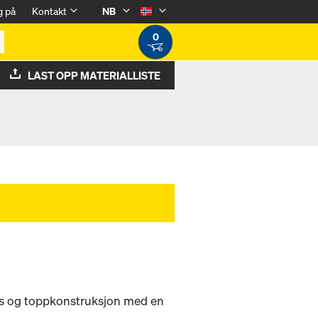
g på
Kontakt
NB
0
LAST OPP MATERIALLISTE
eis og toppkonstruksjon med en