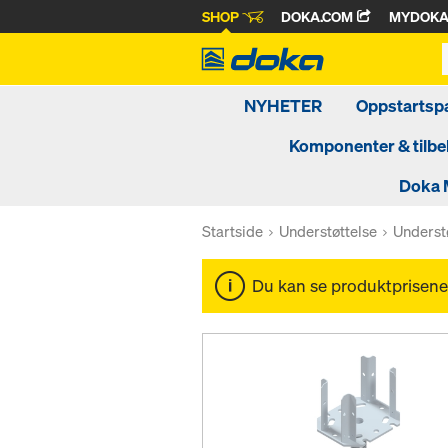
SHOP
DOKA.COM
MYDOK
NYHETER
Oppstartsp
Komponenter & tilbe
Doka 
Startside
Understøttelse
Underst
Du kan se produktprisene