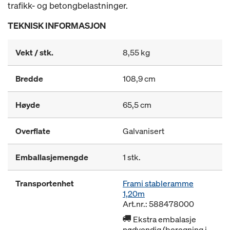
trafikk- og betongbelastninger.
TEKNISK INFORMASJON
Vekt / stk.
8,55 kg
Bredde
108,9 cm
Høyde
65,5 cm
Overflate
Galvanisert
Emballasjemengde
1 stk.
Transportenhet
Frami stableramme
1,20m
Art.nr.: 588478000
Ekstra embalasje
nødvendig (beregning i