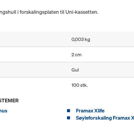
gshull i forskalingsplaten til Uni-kassetten.
0,003 kg
2 cm
Gul
100 stk.
YSTEMER
nus
Framax Xlife
Søyleforskaling Framax X