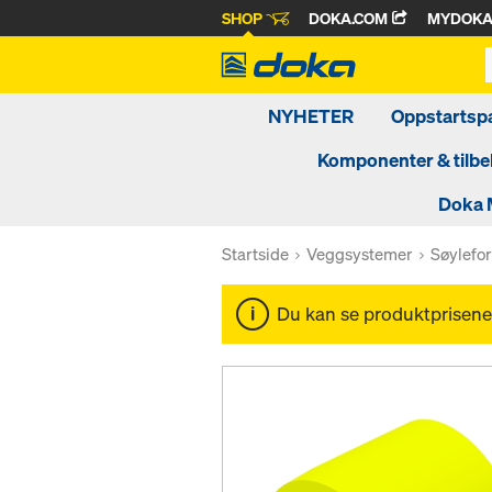
SHOP
DOKA.COM
MYDOK
NYHETER
Oppstartsp
Komponenter & tilbe
Doka 
Startside
Veggsystemer
Søylefor
Du kan se produktprisene