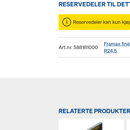
RESERVEDELER TIL DE
Reservedeler kan kun kjø
Framax finè
Art.nr. 588181000
R24,5
RELATERTE PRODUKTE