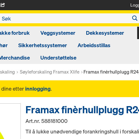
Log
A
akke forbruk
Veggsystemer
Dekkesystemer
hør
Sikkerhetssystemer
Arbeidsstillas
Merchandise
Understøttelse
skaling
Søyleforskaling Framax Xlife
Framax finèrhullplugg R24
 dine etter
innlogging
.
Framax finèrhullplugg R2
Art.nr.
588181000
Til å lukke unødvendige forankringshull i forskal