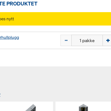
TTE PRODUKTET
pes nytt
rhullplugg
Mengde
R