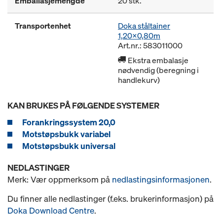
Emballasjemengde
20 stk.
Transportenhet
Doka ståltainer
1,20x0,80m
Art.nr.: 583011000
Ekstra embalasje
nødvendig (beregning i
handlekurv)
KAN BRUKES PÅ FØLGENDE SYSTEMER
Forankringssystem 20,0
Motstøpsbukk variabel
Motstøpsbukk universal
NEDLASTINGER
Merk: Vær oppmerksom på
nedlastingsinformasjonen
.
Du finner alle nedlastinger (f.eks. brukerinformasjon) på
Doka Download Centre
.