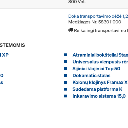
800 Vnt.
Doka transportavimo dėžė 1
Medžiagos Nr. 583011000
Reikalingi transportavimo 
SISTEMOMIS
i XP
Atraminiai bokšteliai Sta
Universalus vienpusis r
Sijiniai klojiniai Top 50
40
Dokamatic stalas
as
Kolonų klojinys Framax Xl
Sudedama platforma K
Inkaravimo sistema 15,0