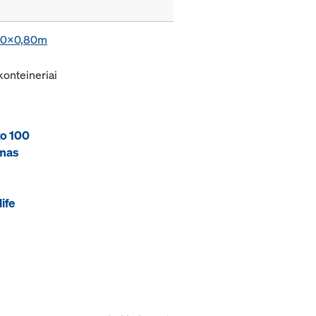
,20x0,80m
konteineriai
xo 100
ėmas
ife