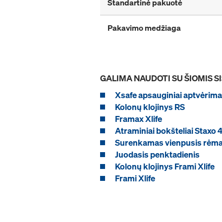
Standartinė pakuotė
Pakavimo medžiaga
GALIMA NAUDOTI SU ŠIOMIS 
Xsafe apsauginiai aptvėrima
Kolonų klojinys RS
Framax Xlife
Atraminiai bokšteliai Staxo 
Surenkamas vienpusis rėm
Juodasis penktadienis
Kolonų klojinys Frami Xlife
Frami Xlife