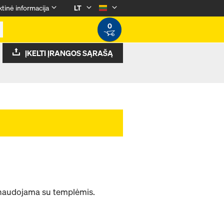
tinė informacija
LT
0
ĮKELTI ĮRANGOS SĄRAŠĄ
, naudojama su templėmis.