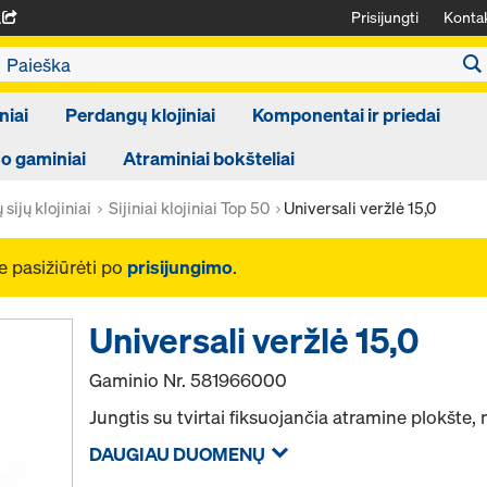
Prisijungti
Kontak
A
niai
Perdangų klojiniai
Komponentai ir priedai
 gaminiai
Atraminiai bokšteliai
sijų klojiniai
Sijiniai klojiniai Top 50
Universali veržlė 15,0
e pasižiūrėti po
prisijungimo
.
Universali veržlė 15,0
Gaminio Nr.
581966000
Jungtis su tvirtai fiksuojančia atramine plokšte
DAUGIAU DUOMENŲ