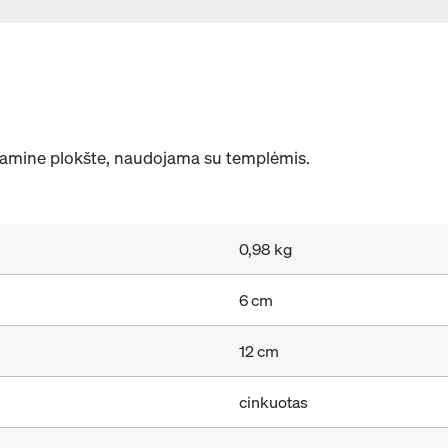
atramine plokšte, naudojama su templėmis.
0,98 kg
6 cm
12 cm
cinkuotas