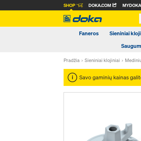
SHOP
DOKA.COM
MYDOK
Faneros
Sieniniai kloji
Saugumo
Pradžia
Sieniniai klojiniai
Medinių 
Savo gaminių kainas galit