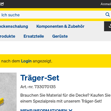
Anmel
A
eckenschalung
Komponenten & Zubehör
produkte
Ersatzteile
Gerüste
n nach dem
Login
angezeigt.
Träger-Set
Art.-nr.
733070135
Brauchen Sie Material für die Decke? Kaufen S
einem Spezialpreis mit unserem Träger-Set!
MEHR INFORMATIONEN