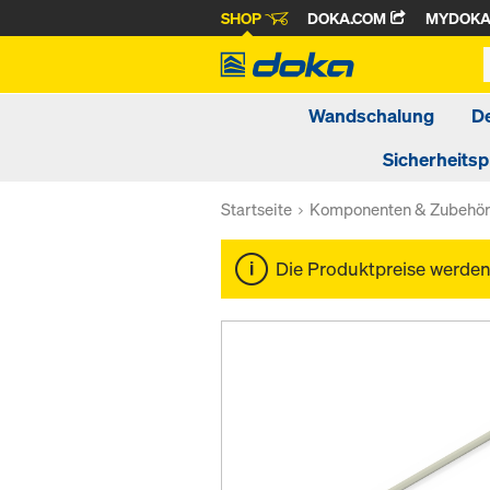
SHOP
DOKA.COM
MYDOK
Wandschalung
D
Sicherheits
Startseite
Komponenten & Zubehö
Die Produktpreise werde