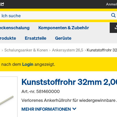
Anmel
A
eckenschalung
Komponenten & Zubehör
produkte
Ersatzteile
Gerüste
r
Schalungsanker & Konen
Ankersystem 26,5
Kunststoffrohr 
n nach dem
Login
angezeigt.
Kunststoffrohr 32mm 2,
Art.-nr.
581460000
Verlorenes Ankerhüllrohr für wiedergewinnbare
MEHR INFORMATIONEN