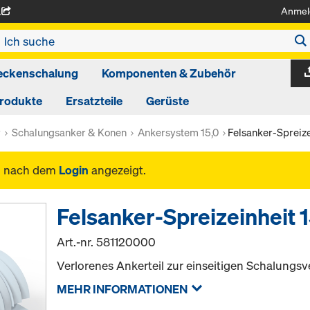
Anmel
A
eckenschalung
Komponenten & Zubehör
produkte
Ersatzteile
Gerüste
r
Schalungsanker & Konen
Ankersystem 15,0
Felsanker-Spreize
n nach dem
Login
angezeigt.
Felsanker-Spreizeinheit 1
Art.-nr.
581120000
Verlorenes Ankerteil zur einseitigen Schalungs
MEHR INFORMATIONEN