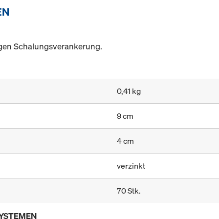
EN
tigen Schalungsverankerung.
0,41 kg
9 cm
4 cm
verzinkt
70 Stk.
SYSTEMEN