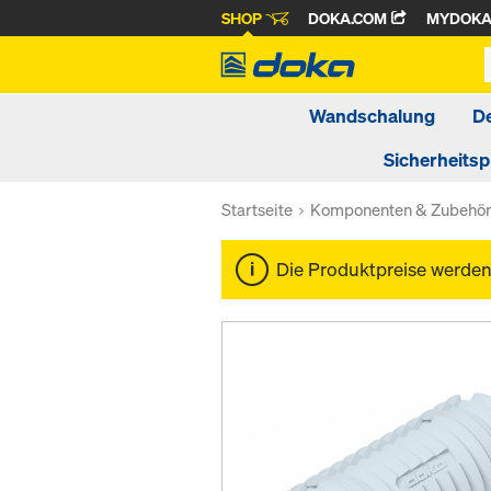
SHOP
DOKA.COM
MYDOK
Wandschalung
D
Sicherheits
Startseite
Komponenten & Zubehö
Die Produktpreise werde