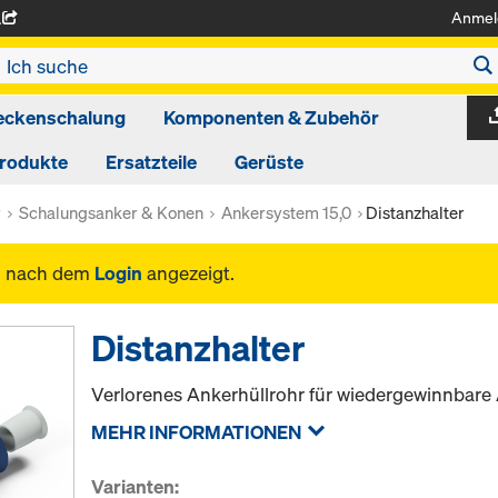
Anmel
A
eckenschalung
Komponenten & Zubehör
produkte
Ersatzteile
Gerüste
r
Schalungsanker & Konen
Ankersystem 15,0
Distanzhalter
n nach dem
Login
angezeigt.
Distanzhalter
Verlorenes Ankerhüllrohr für wiedergewinnbare
MEHR INFORMATIONEN
Varianten: