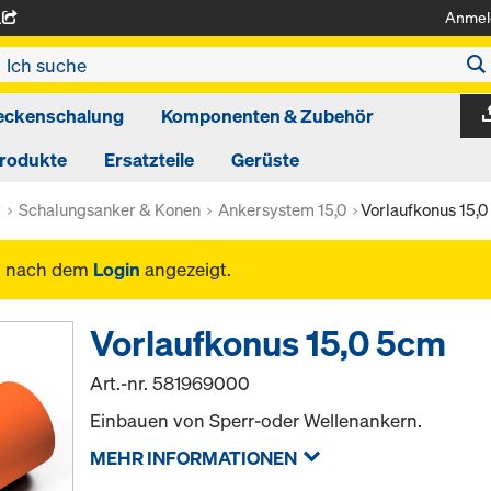
Anmel
A
eckenschalung
Komponenten & Zubehör
produkte
Ersatzteile
Gerüste
r
Schalungsanker & Konen
Ankersystem 15,0
Vorlaufkonus 15,
n nach dem
Login
angezeigt.
Vorlaufkonus 15,0 5cm
Art.-nr.
581969000
Einbauen von Sperr-oder Wellenankern.
MEHR INFORMATIONEN