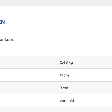
EN
ankern.
0,43 kg
11 cm
3 cm
verzinkt