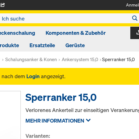
Anmel
A
eckenschalung
Komponenten & Zubehör
produkte
Ersatzteile
Gerüste
r
Schalungsanker & Konen
Ankersystem 15,0
Sperranker 15,0
n nach dem
Login
angezeigt.
Sperranker 15,0
Verlorenes Ankerteil zur einseitigen Verankeru
MEHR INFORMATIONEN
Varianten: