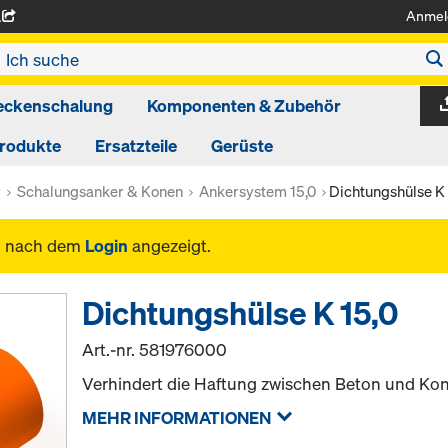
Anmel
A
eckenschalung
Komponenten & Zubehör
produkte
Ersatzteile
Gerüste
r
Schalungsanker & Konen
Ankersystem 15,0
Dichtungshülse K 
n nach dem
Login
angezeigt.
Dichtungshülse K 15,0
Art.-nr.
581976000
Verhindert die Haftung zwischen Beton und Kon
MEHR INFORMATIONEN