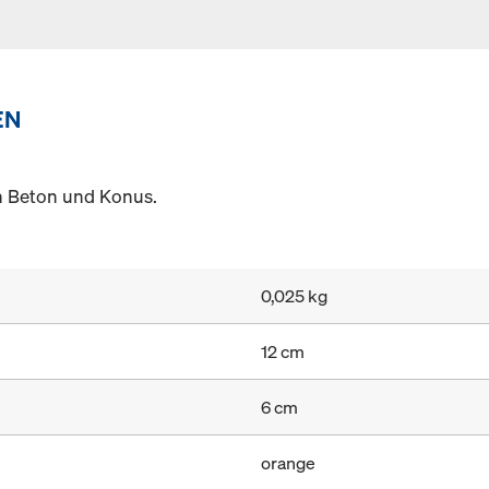
EN
n Beton und Konus.
0,025 kg
12 cm
6 cm
orange