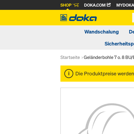
SHOP
DOKA.COM
MYDOK
Wandschalung
D
Sicherheits
Startseite
Geländerbohle 7 o. 8 BU
Die Produktpreise werde