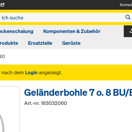
Anmel
A
eckenschalung
Komponenten & Zubehör
produkte
Ersatzteile
Gerüste
/BO
n nach dem
Login
angezeigt.
Geländerbohle 7 o. 8 BU
Art.-nr.
183032060