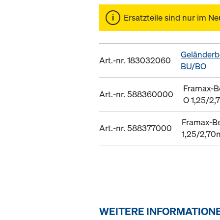
Ersatzteile sind nur im Ne
Geländerbo
Art.-nr. 183032060
BU/BO
Framax-B
Art.-nr. 588360000
O 1,25/2
Framax-B
Art.-nr. 588377000
1,25/2,70
WEITERE INFORMATION