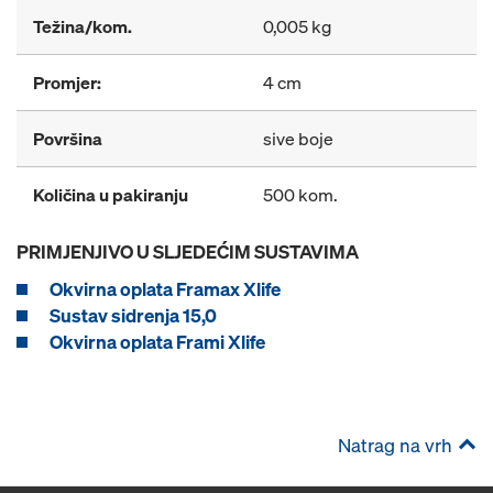
Težina/kom.
0,005 kg
Promjer:
4 cm
Površina
sive boje
Količina u pakiranju
500 kom.
PRIMJENJIVO U SLJEDEĆIM SUSTAVIMA
Okvirna oplata Framax Xlife
Sustav sidrenja 15,0
Okvirna oplata Frami Xlife
Natrag na vrh