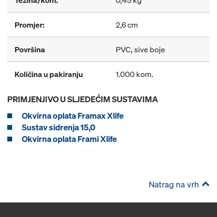
Težina/kom.
0,45 kg
Promjer:
2,6 cm
Površina
PVC, sive boje
Količina u pakiranju
1.000 kom.
PRIMJENJIVO U SLJEDEĆIM SUSTAVIMA
Okvirna oplata Framax Xlife
Sustav sidrenja 15,0
Okvirna oplata Frami Xlife
Natrag na vrh