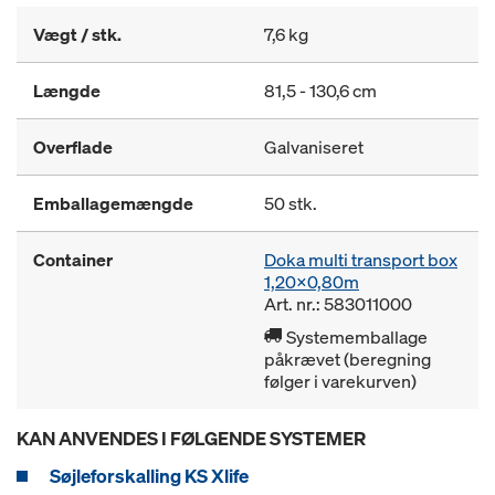
Vægt / stk.
7,6 kg
Længde
81,5 - 130,6 cm
Overflade
Galvaniseret
Emballagemængde
50 stk.
Container
Doka multi transport box
1,20x0,80m
Art. nr.: 583011000
Systememballage
påkrævet (beregning
følger i varekurven)
KAN ANVENDES I FØLGENDE SYSTEMER
Søjleforskalling KS Xlife