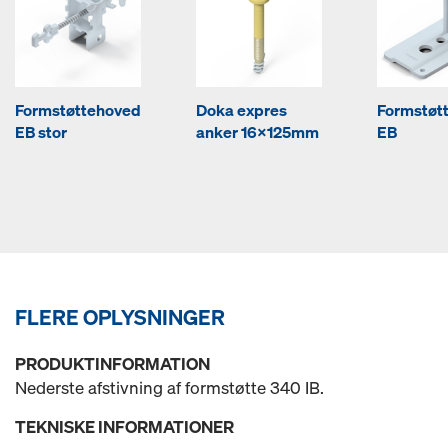
Formstøttehoved
Doka expres
Formstøt
EB stor
anker 16x125mm
EB
FLERE OPLYSNINGER
PRODUKTINFORMATION
Nederste afstivning af formstøtte 340 IB.
TEKNISKE INFORMATIONER