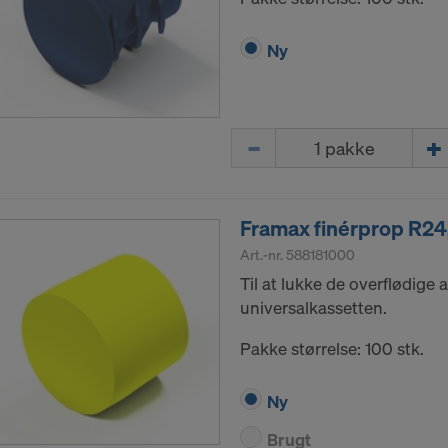
Ny
Mængde
Framax finérprop R24
Art.-nr.
588181000
Til at lukke de overflødige 
universalkassetten.
Pakke størrelse: 100 stk.
Ny
Brugt