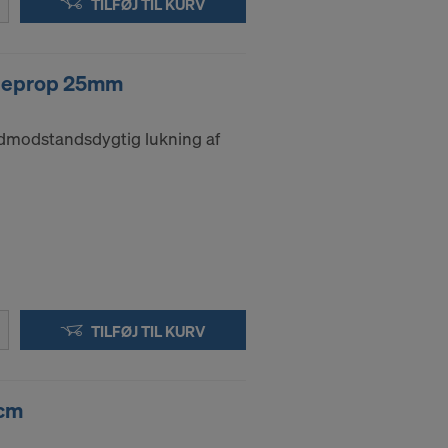
m bruger især
TILFØJ TIL KURV
ingsformål og
åndhæves
rueprop 25mm
 IP-adresser
ndmodstandsdygtig lukning af
TILFØJ TIL KURV
5cm