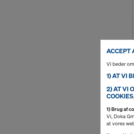
ACCEPT 
Vi beder om
1) AT VI
2) AT VI
COOKIES,
1) Brug af c
Vi, Doka Gmb
at vores web