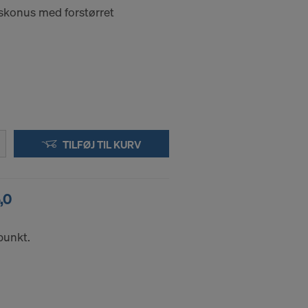
skonus med forstørret
ne
på cookie-
F DINE
TILFØJ TIL KURV
,0
punkt.