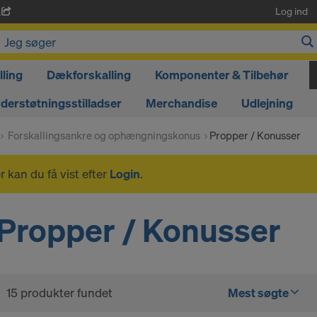
Log ind
A
ling
Dækforskalling
Komponenter & Tilbehør
derstøtningsstilladser
Merchandise
Udlejning
Forskallingsankre og ophængningskonus
Propper / Konusser
 kan du få vist efter
Login
.
Propper / Konusser
15 produkter fundet
Mest søgte