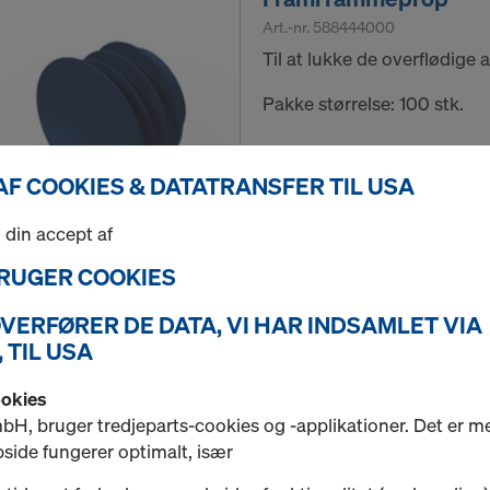
Art.-nr.
588444000
Til at lukke de overflødige
Pakke størrelse: 100 stk.
Ny
AF COOKIES & DATATRANSFER TIL USA
Brugt
 din accept af
Mængde
 BRUGER COOKIES
 OVERFØRER DE DATA, VI HAR INDSAMLET VIA
 TIL USA
Frami finérprop
Art.-nr.
588445000
ookies
Til at lukke de overflødige 
H, bruger tredjeparts-cookies og -applikationer. Det er me
universalkassetten.
side fungerer optimalt, især
Pakke størrelse: 100 stk.