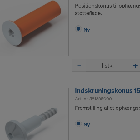
Positionskonus til ophæng
e dit udtrykkelige samtykke for stadig at kunne overføre di
støtteflade.
rede data til disse udbydere.
nhver tid trække dit samtykke tilbage ved at klikke dig ind 
Ny
r på websiden.
RER DU BRUGEN COOKIES OG OVERFØRSEL A
ELATEREDE DATA TIL USA?
Mængde
Indskruningskonus 15
Art.-nr.
581895000
Fremstilling af et ophængs
Ny