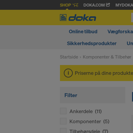
SHOP
DOKA.COM
MYDOK
Online tilbud
Vægforskal
Sikkerhedsprodukter
Un
Startside
Komponenter & Tilbehør
Priserne på dine produkter
Filter
Ankerdele
(11)
Komponenter
(5)
Tilbehørsdele
(7)