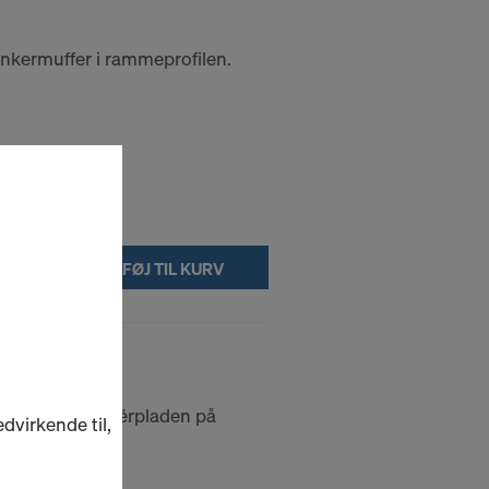
 ankermuffer i rammeprofilen.
TILFØJ TIL KURV
ankerhuller i finérpladen på
dvirkende til,