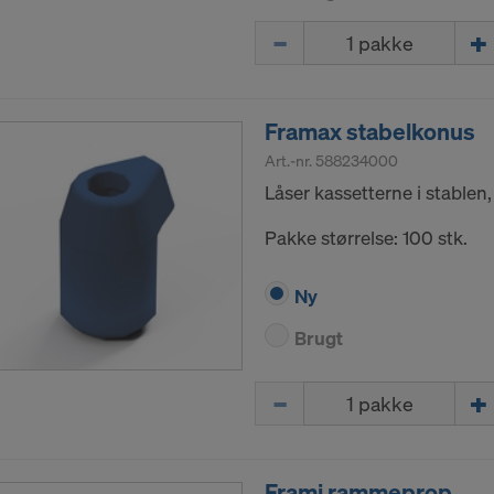
Mængde
Framax stabelkonus
Art.-nr.
588234000
Låser kassetterne i stablen,
Pakke størrelse: 100 stk.
Ny
Brugt
Mængde
Frami rammeprop