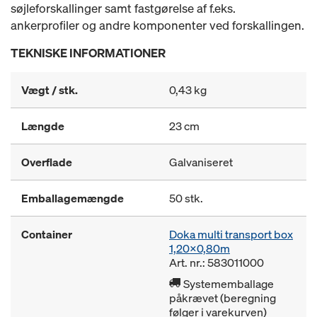
søjleforskallinger samt fastgørelse af f.eks.
ankerprofiler og andre komponenter ved forskallingen.
TEKNISKE INFORMATIONER
Vægt / stk.
0,43 kg
Længde
23 cm
Overflade
Galvaniseret
Emballagemængde
50 stk.
Container
Doka multi transport box
1,20x0,80m
Art. nr.: 583011000
Systememballage
påkrævet (beregning
følger i varekurven)