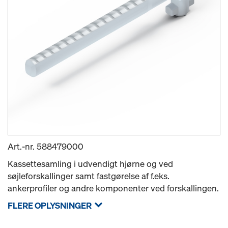
Art.-nr.
588479000
Kassettesamling i udvendigt hjørne og ved
søjleforskallinger samt fastgørelse af f.eks.
ankerprofiler og andre komponenter ved forskallingen.
FLERE OPLYSNINGER