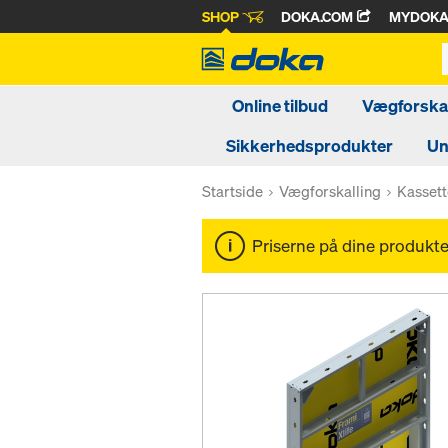
SHOP
DOKA.COM
MYDOK
Online tilbud
Vægforskal
Sikkerhedsprodukter
Un
Startside
Vægforskalling
Kassett
Priserne på dine produkter