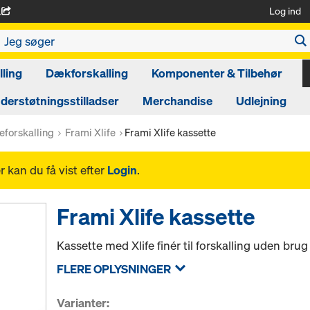
Log ind
A
ling
Dækforskalling
Komponenter & Tilbehør
derstøtningsstilladser
Merchandise
Udlejning
eforskalling
Frami Xlife
Frami Xlife kassette
 kan du få vist efter
Login
.
Frami Xlife kassette
Kassette med Xlife finér til forskalling uden brug 
FLERE OPLYSNINGER
Varianter: