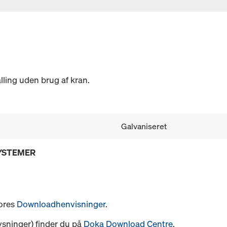
alling uden brug af kran.
Galvaniseret
SYSTEMER
vores
Downloadhenvisninger
.
ysninger) finder du på
Doka Download Centre
.