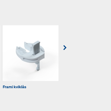
Frami kviklås
Frami kviklås variabel