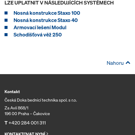
LZE UPLATNIT V NÁSLEDUJÍCÍCH SYSTÉMECH
Nosná konstrukce Staxo 100
Nosná konstrukce Staxo 40
Armovací lešení Modul
Schodišťová věž 250
Nahoru
Kontakt
Česká Doka bednicí technika spol. s r.o.
Za Avií 868/1
196 00 Praha – Čakovice
T
+420 284 001 311
KONTAKTOVAT NYNÍ