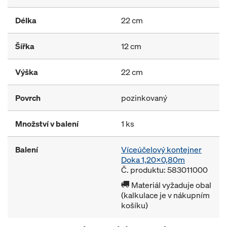
Délka
22 cm
Šířka
12 cm
Výška
22 cm
Povrch
pozinkovaný
Množství v balení
1 ks
Balení
Víceúčelový kontejner
Doka 1,20x0,80m
Č. produktu: 583011000
Materiál vyžaduje obal
(kalkulace je v nákupním
košíku)