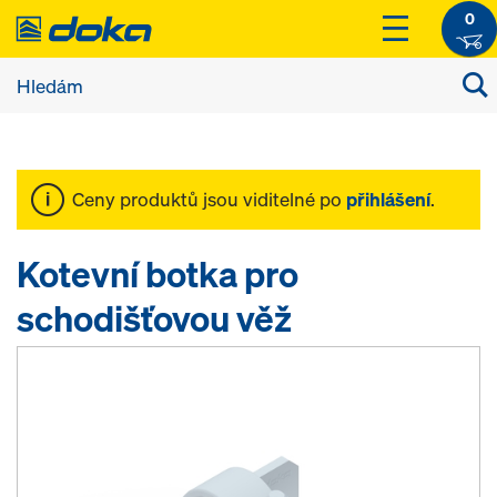
0
Ceny produktů jsou viditelné po
přihlášení
.
Kotevní botka pro
schodišťovou věž