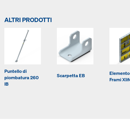
ALTRI PRODOTTI
Puntello di
Elemento 
Scarpetta EB
piombatura 260
Frami Xlif
IB