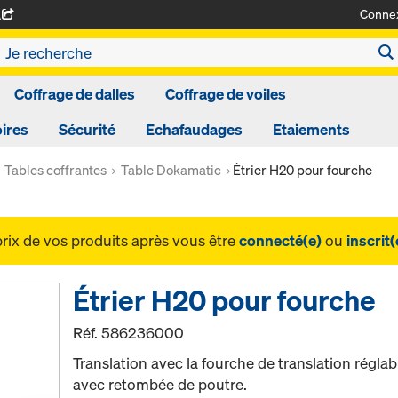
Conne
A
Coffrage de dalles
Coffrage de voiles
ires
Sécurité
Echafaudages
Etaiements
Tables coffrantes
Table Dokamatic
Étrier H20 pour fourche
prix de vos produits après vous être
connecté(e)
ou
inscrit(
Étrier H20 pour fourche
Réf.
586236000
Translation avec la fourche de translation réglab
avec retombée de poutre.