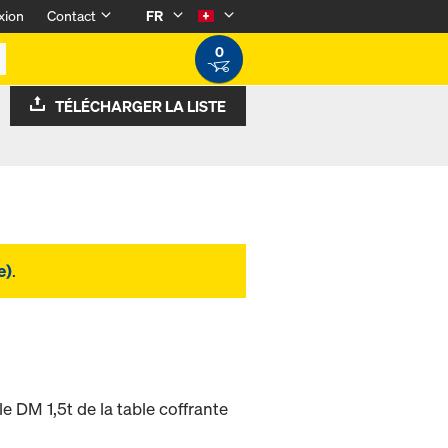
xion
Contact
FR
0
TÉLÉCHARGER LA LISTE
e)
.
le DM 1,5t de la table coffrante