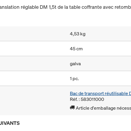
ranslation réglable DM 1,5t de la table coffrante avec retom
4,53 kg
45 cm
galva
1 pc.
Bac de transport réutilisabl
Réf. : 583011000
Article d'emballage nécessa
UIVANTS