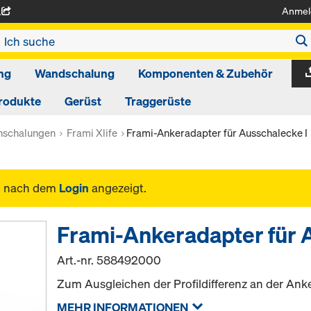
Anmel
A
ng
Wandschalung
Komponenten & Zubehör
rodukte
Gerüst
Traggerüste
schalungen
Frami Xlife
Frami-Ankeradapter für Ausschalecke I
n nach dem
Login
angezeigt.
Frami-Ankeradapter für 
Art.-nr.
588492000
Zum Ausgleichen der Profildifferenz an der Anke
MEHR INFORMATIONEN