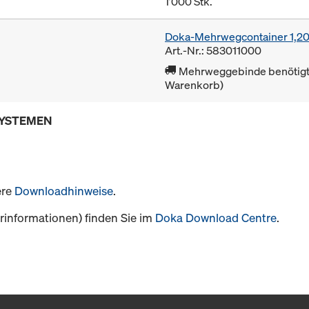
1’000 Stk.
Doka-Mehrwegcontainer 1,2
Art.-Nr.: 583011000
Mehrweggebinde benötigt 
Warenkorb)
SYSTEMEN
ere
Downloadhinweise
.
informationen) finden Sie im
Doka Download Centre
.