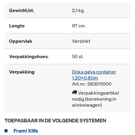
Gewicht/st.
2,1 kg
Lengte
97 cm
Oppervlak
Verzinkt
Verpakkingshoev.
50 st.
Verpakking
Doka galva container
1,20x0,80m
Art.nr.: 583011000
Verpakkingsartikel
nodig (berekening in
winkelwagen)
TOEPASBAAR IN DE VOLGENDE SYSTEMEN
Frami Xlife