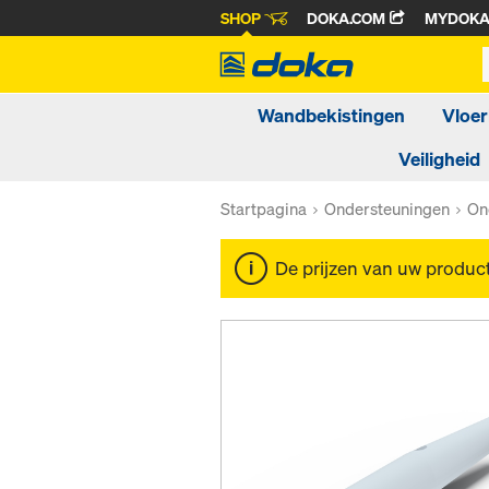
SHOP
DOKA.COM
MYDOK
Wandbekistingen
Vloer
Veiligheid
Startpagina
Ondersteuningen
On
De prijzen van uw produc