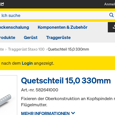
Anmel
A
eckenschalung
Komponenten & Zubehör
rodukte
Gerüst
Traggerüste
ste
Traggerüst Staxo 100
Quetschteil 15,0 330mm
n nach dem
Login
angezeigt.
Quetschteil 15,0 330mm
Art.-nr.
582641000
Fixieren der Oberkonstruktion an Kopfspindeln
Flügelmutter.
MEHR INFORMATIONEN