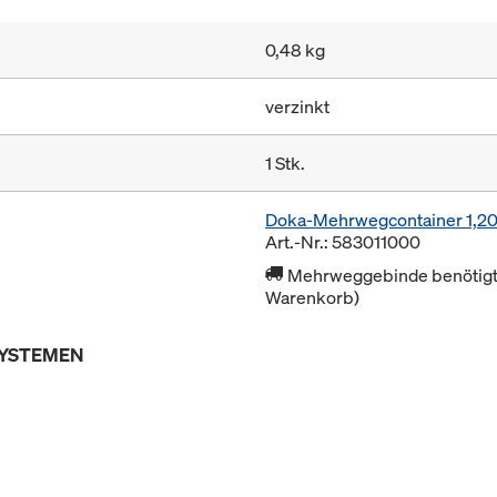
0,48 kg
verzinkt
1 Stk.
Doka-Mehrwegcontainer 1,2
Art.-Nr.: 583011000
Mehrweggebinde benötigt 
Warenkorb)
SYSTEMEN