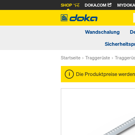
SHOP
DOKA.COM
MYDOK
Wandschalung
D
Sicherheitsp
Startseite
Traggerüste
Traggerü
Die Produktpreise werde