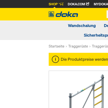
SHOP
DOKA.COM
MYDOK
Wandschalung
D
Sicherheitsp
Startseite
Traggerüste
Traggerü
Die Produktpreise werde