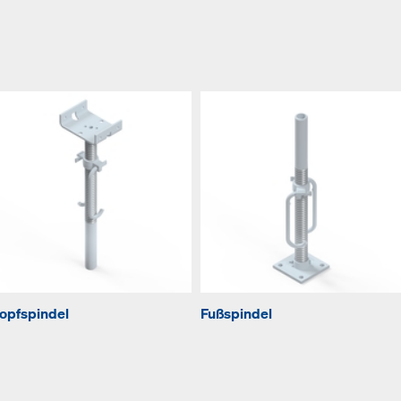
E
opfspindel
Fußspindel