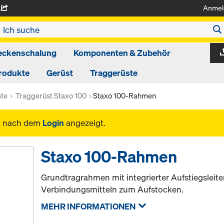
Anmel
A
eckenschalung
Komponenten & Zubehör
rodukte
Gerüst
Traggerüste
ste
Traggerüst Staxo 100
Staxo 100-Rahmen
n nach dem
Login
angezeigt.
Staxo 100-Rahmen
Grundtragrahmen mit integrierter Aufstiegsleite
Verbindungsmitteln zum Aufstocken.
MEHR INFORMATIONEN