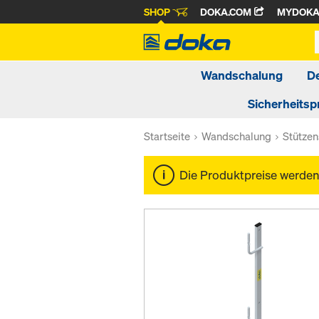
SHOP
DOKA.COM
MYDOK
Wandschalung
D
Sicherheitsp
Startseite
Wandschalung
Stütze
Die Produktpreise werde