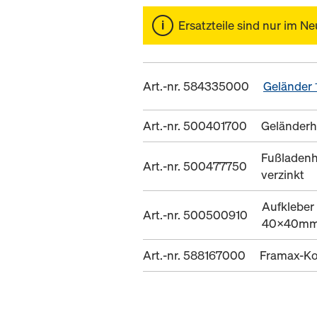
Ersatzteile sind nur im Ne
Art.-nr. 584335000
Geländer
Art.-nr. 500401700
Geländerh
Fußladenh
Art.-nr. 500477750
verzinkt
Aufkleber
Art.-nr. 500500910
40x40m
Art.-nr. 588167000
Framax-Ko