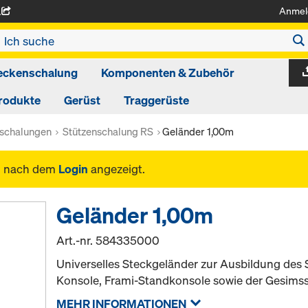
Anmel
A
eckenschalung
Komponenten & Zubehör
rodukte
Gerüst
Traggerüste
nschalungen
Stützenschalung RS
Geländer 1,00m
n nach dem
Login
angezeigt.
Geländer 1,00m
Art.-nr.
584335000
Universelles Steckgeländer zur Ausbildung des 
Konsole, Frami-Standkonsole sowie der Gesims
MEHR INFORMATIONEN