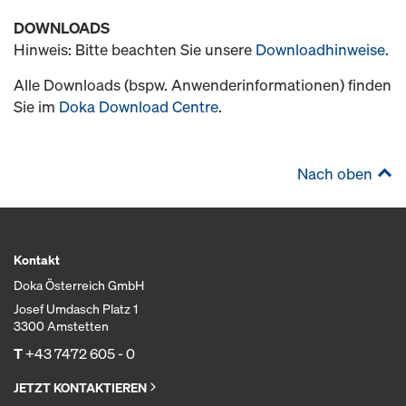
DOWNLOADS
Hinweis: Bitte beachten Sie unsere
Downloadhinweise
.
Alle Downloads (bspw. Anwenderinformationen) finden
Sie im
Doka Download Centre
.
Nach oben
Kontakt
Doka Österreich GmbH
Josef Umdasch Platz 1
3300 Amstetten
T
+43 7472 605 - 0
JETZT KONTAKTIEREN