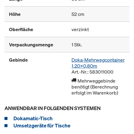
Höhe
52 cm
Oberfläche
verzinkt
Verpackungsmenge
1 Stk.
Gebinde
Doka-Mehrwegcontainer
1,20x0,80m
Art.-Nr.: 583011000
Mehrweggebinde
benötigt (Berechnung
erfolgt im Warenkorb)
ANWENDBAR IN FOLGENDEN SYSTEMEN
Dokamatic-Tisch
Umsetzgeräte für Tische