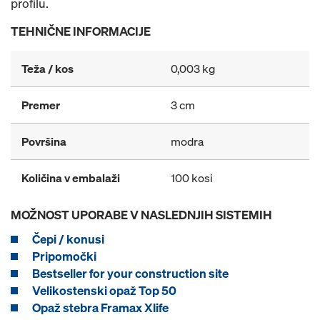
profilu.
TEHNIČNE INFORMACIJE
Teža / kos
0,003 kg
Premer
3 cm
Površina
modra
Količina v embalaži
100 kosi
MOŽNOST UPORABE V NASLEDNJIH SISTEMIH
Čepi / konusi
Pripomočki
Bestseller for your construction site
Velikostenski opaž Top 50
Opaž stebra Framax Xlife