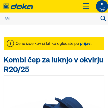
0
Cene izdelkov si lahko ogledate po
prijavi
.
Kombi čep za luknjo v okvirju
R20/25