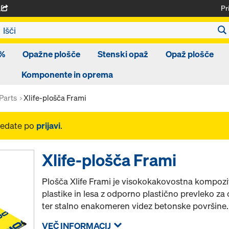
Pr
A
 %
Opažne plošče
Stenski opaž
Opaž plošče
Komponente in oprema
Parts
Xlife-plošča Frami
gledate po
prijavi
.
Xlife-plošča Frami
Plošča Xlife Frami je visokokakovostna kompozit
plastike in lesa z odporno plastično prevleko za
ter stalno enakomeren videz betonske površine.
VEČ INFORMACIJ