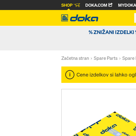
SHOP
DOKA.COM
MYDOK
% ZNIŽANI IZDELKI
Začetna stran
Spare Parts
Spare 
Cene izdelkov si lahko o