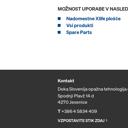
MOŽNOST UPORABE V NASLED
Nadomestne Xlife plošče
Vsi produkti
Spare Parts
Kontakt
Doka Slovenija opažna tehnologija 
Spodnji Plavž 14 d
4270 Jesenice
T
+386 4 5834 409
VZPOSTAVITE STIK ZDAJ