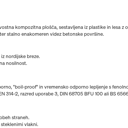
vostna kompozitna plošča, sestavljena iz plastike in lesa z
 ter stalno enakomeren videz betonske površine.
iz nordijske breze.
 na nosilnost.
orno, "boil‑proof" in vremensko odporno lepljenje s fenoln
EN 314‑2, razred uporabe 3, DIN 68705 BFU 100 ali BS 656
 obeh straneh.
steklenimi vlakni.