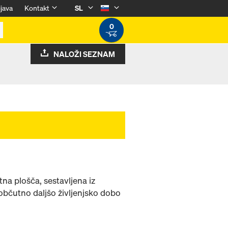
ijava
Kontakt
SL
0
NALOŽI SEZNAM
na plošča, sestavljena iz
 občutno daljšo življenjsko dobo