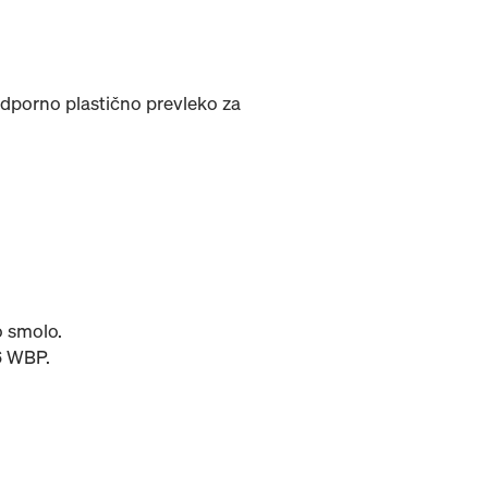
 odporno plastično prevleko za
o smolo.
6 WBP.