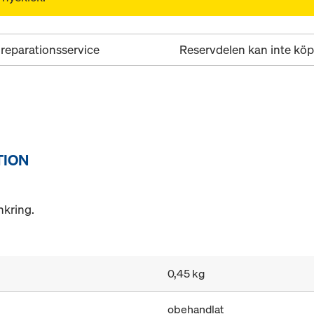
 reparationsservice
Reservdelen kan inte köp
TION
nkring.
0,45 kg
obehandlat