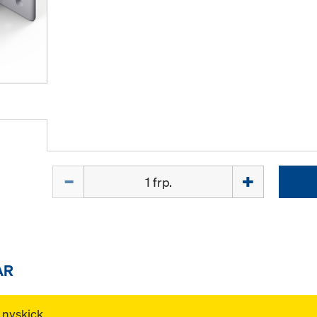
Mängd
AR
 nyskick.