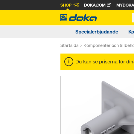
SHOP
DOKA.COM
MYDOK
Specialerbjudande
Ko
Startsida
Komponenter och tillbeh
Du kan se priserna för di