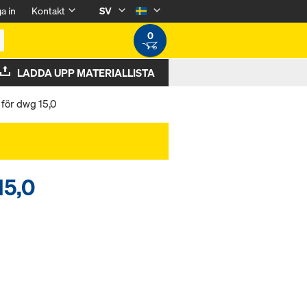
a in
Kontakt
SV
0
LADDA UPP MATERIALLISTA
 för dwg 15,0
15,0