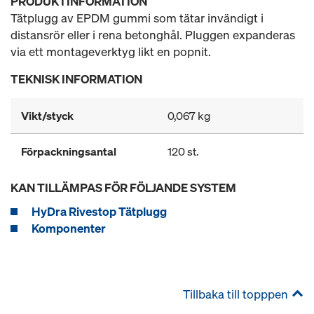
PRODUKTINFORMATION
Tätplugg av EPDM gummi som tätar invändigt i
distansrör eller i rena betonghål. Pluggen expanderas
via ett montageverktyg likt en popnit.
TEKNISK INFORMATION
Vikt/styck
0,067 kg
Förpackningsantal
120 st.
KAN TILLÄMPAS FÖR FÖLJANDE SYSTEM
HyDra Rivestop Tätplugg
Komponenter
Tillbaka till topppen