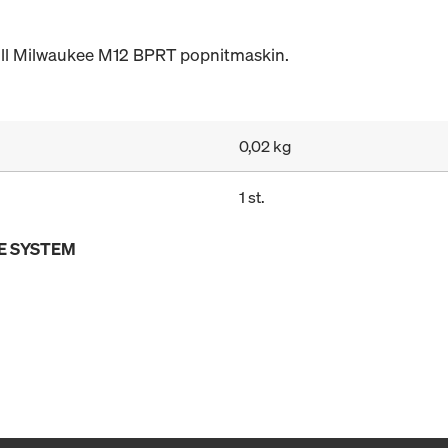
ill Milwaukee M12 BPRT popnitmaskin.
0,02 kg
1 st.
E SYSTEM