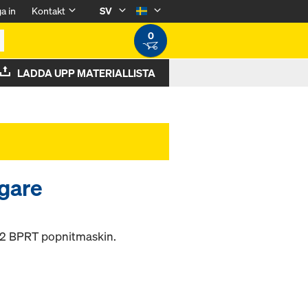
a in
Kontakt
SV
0
LADDA UPP MATERIALLISTA
gare
12 BPRT popnitmaskin.