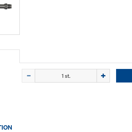
Mängd
TION