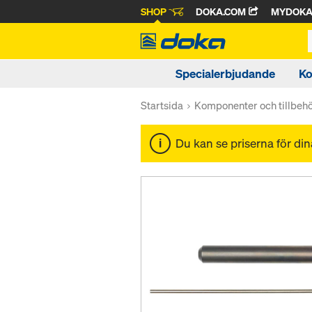
SHOP
DOKA.COM
MYDOK
Specialerbjudande
Ko
Startsida
Komponenter och tillbeh
Du kan se priserna för di