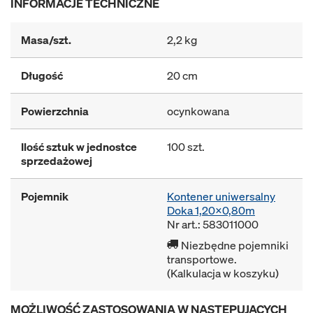
INFORMACJE TECHNICZNE
Masa/szt.
2,2 kg
Długość
20 cm
Powierzchnia
ocynkowana
Ilość sztuk w jednostce
100 szt.
sprzedażowej
Pojemnik
Kontener uniwersalny
Doka 1,20x0,80m
Nr art.: 583011000
Niezbędne pojemniki
transportowe.
(Kalkulacja w koszyku)
MOŻLIWOŚĆ ZASTOSOWANIA W NASTĘPUJĄCYCH