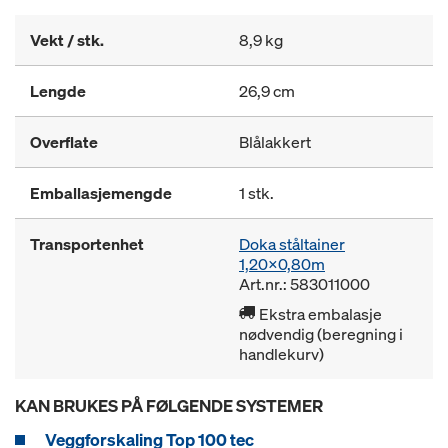
Vekt / stk.
8,9 kg
Lengde
26,9 cm
Overflate
Blålakkert
Emballasjemengde
1 stk.
Transportenhet
Doka ståltainer
1,20x0,80m
Art.nr.: 583011000
Ekstra embalasje
nødvendig (beregning i
handlekurv)
KAN BRUKES PÅ FØLGENDE SYSTEMER
Veggforskaling Top 100 tec