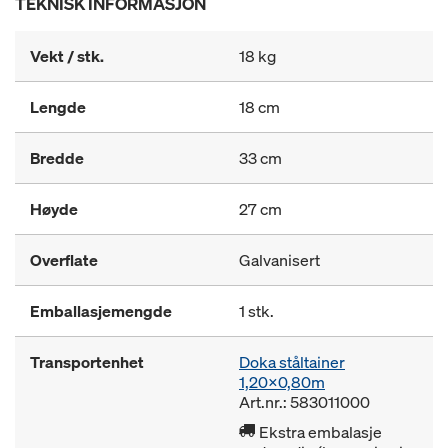
TEKNISK INFORMASJON
Vekt / stk.
18 kg
Lengde
18 cm
Bredde
33 cm
Høyde
27 cm
Overflate
Galvanisert
Emballasjemengde
1 stk.
Transportenhet
Doka ståltainer
1,20x0,80m
Art.nr.: 583011000
Ekstra embalasje