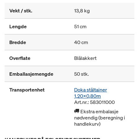
Vekt / stk.
13,8 kg
Lengde
51 cm
Bredde
40 cm
Overflate
Blålakkert
Emballasjemengde
50 stk.
Transportenhet
Doka ståltainer
1,20x0,80m
Art.nr.: 583011000
Ekstra embalasje
nødvendig (beregning i
handlekurv)