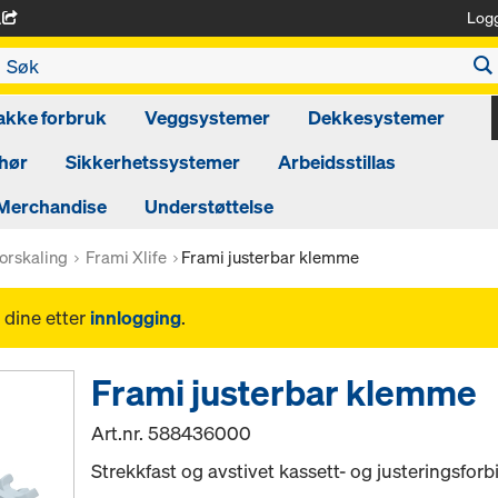
Log
A
akke forbruk
Veggsystemer
Dekkesystemer
hør
Sikkerhetssystemer
Arbeidsstillas
Merchandise
Understøttelse
orskaling
Frami Xlife
Frami justerbar klemme
 dine etter
innlogging
.
Frami justerbar klemme
Art.nr.
588436000
Strekkfast og avstivet kassett- og justeringsforb