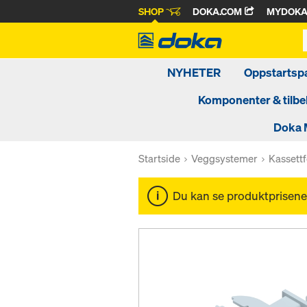
SHOP
DOKA.COM
MYDOK
NYHETER
Oppstartsp
Komponenter & tilbe
Doka 
Startside
Veggsystemer
Kassettf
Du kan se produktprisene