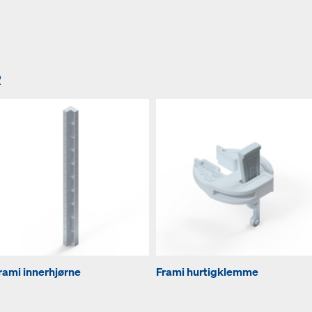
R
rami innerhjørne
Frami hurtigklemme