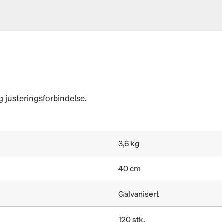
g justeringsforbindelse.
3,6 kg
40 cm
Galvanisert
120 stk.