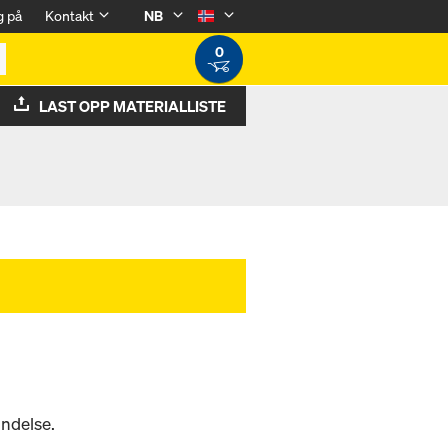
g på
Kontakt
NB
0
LAST OPP MATERIALLISTE
indelse.